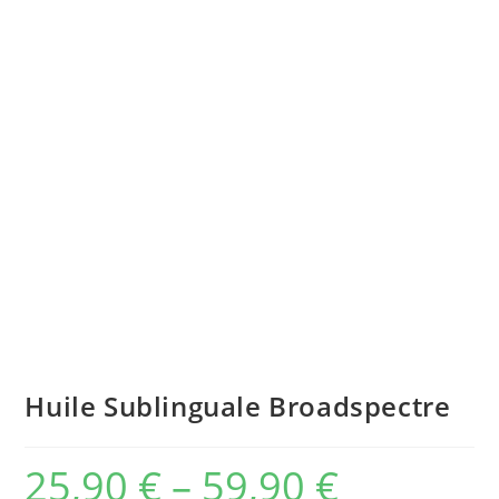
Huile Sublinguale Broadspectre
25,90
€
–
59,90
€