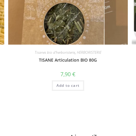
Tisanes bio d’herboristerie
,
HERBORISTERIE
TISANE Articulation BIO 80G
7,90
€
Add to cart